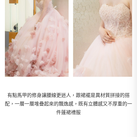
有點馬甲的修身讓腰線更迷人，跟裙襬是異材質拼接的搭
配，一層一層堆疊起來的飄逸感，既有立體感又不厚重的一
件蓬裙禮服