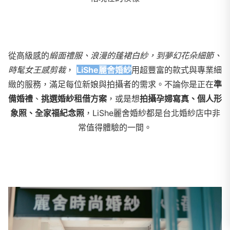
從高級感的
緞面禮服、浪漫的蓬裙白紗，到夢幻花朵細節、
時髦女王感剪裁
，
LiShe麗舍婚紗
用超豐富的款式與專業細
緻的服務，滿足每位新娘與拍攝者的需求。不論你是正在
準
備婚禮
、
挑選婚紗租借方案
，或是想
拍攝孕婦寫真、個人形
象照、全家福紀念照
，LiShe麗舍婚紗都是台北婚紗店中非
常值得體驗的一間。