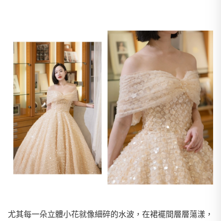
尤其每一朵立體小花就像細碎的水波，在裙襬間層層蕩漾，