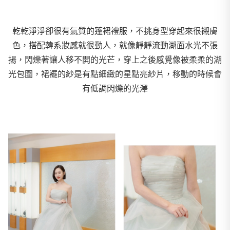
乾乾淨淨卻很有氣質的蓬裙禮服，不挑身型穿起來很襯膚
色，搭配韓系妝感就很動人，就像靜靜流動湖面水光不張
揚，閃爍著讓人移不開的光芒，穿上之後感覺像被柔柔的湖
光包圍，裙襬的紗是有點細緻的星點亮紗片，移動的時候會
有低調閃爍的光澤