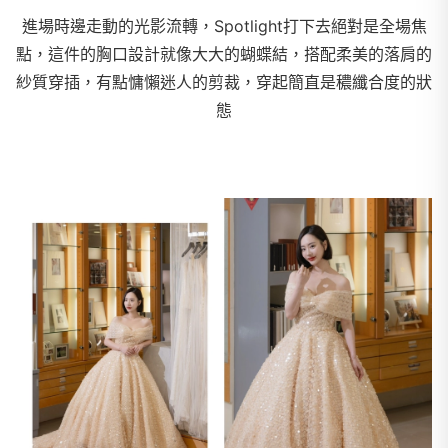
進場時邊走動的光影流轉，Spotlight打下去絕對是全場焦
點，這件的胸口設計就像大大的蝴蝶結，搭配柔美的落肩的
紗質穿插，有點慵懶迷人的剪裁，穿起簡直是穠纖合度的狀
態