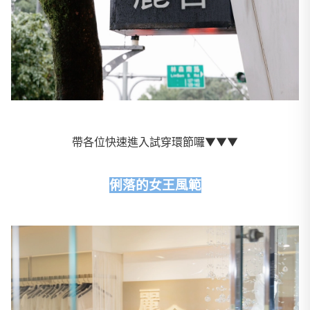
帶各位快速進入試穿環節囉▼▼▼
俐落的女王風範