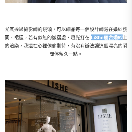
尤其透過攝影師的鏡頭，可以細品每一個設計師藏在婚紗腰
間、裙襬，若有似無的皺褶處，燈光打在
LiShe麗舍婚紗
上
的渲染，我還在心裡偷偷期待，有沒有辦法讓這個漂亮的瞬
間停留久一點。