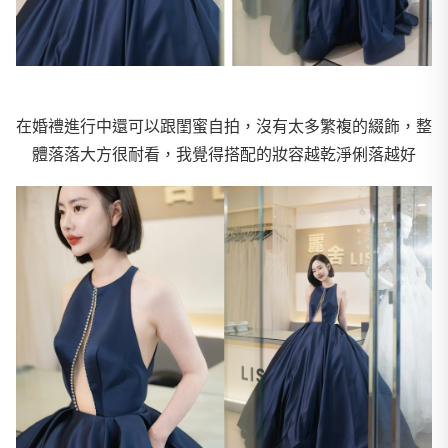
在婚禮進行中還可以跟閨蜜自拍，沒有太多繁複的綴飾，整
體落落大方很耐看，我覺得搭配的妝容越乾淨俐落越好