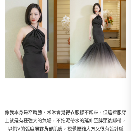
像我本身是窄肩膀，常常會覺得衣服撐不起來，但這禮服穿
上就是有種強大的氣場，不拖泥帶水的延伸至脖頸後綁帶，
以倒V的弧度展露背部肌膚，視覺優雅大方又很有設計感