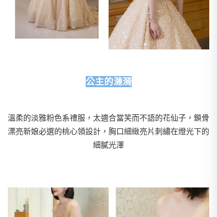
公主的漣漪
溫柔的淡雅粉色系禮服，太適合當笑而不語的花仙子，鎖骨
漂亮新娘必選的桃心領設計，胸口細緻亮片刺繡在燈光下的
細膩光澤