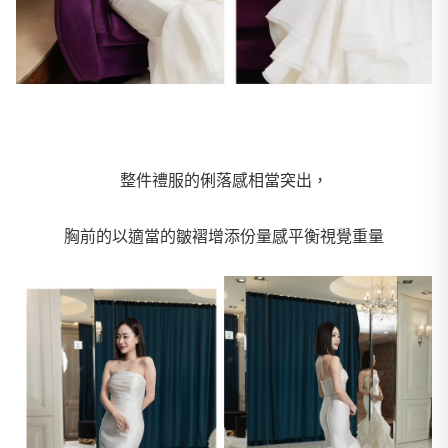
整件禮服的俐落感相當突出，
胸前的以適當的皺褶增添份量感平衡視覺重量