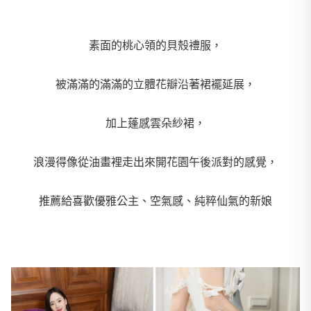
素面的桃心領的貝殼禮服，
被滿滿的滿滿的立體花瓣沿著裙襬延展，
加上蓬感雲朵紗裙，
浪漫得像從油畫裡走出來開花園午後派對的感覺，
推薦給喜歡優雅公主、空氣感、純粹仙氣的新娘