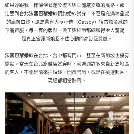
如果妳跟我一樣深深著迷於復古與華麗感交織的風格，那一
定要到
台北法國巴黎婚紗
預約婚紗試穿。不管是充滿精品感
的高級白紗，還是帶有大亨小傳（Gatsby）復古燦金感的
華麗禮服，每一套的版型、做工與細節都細緻得令人驚艷，
是真正會讓新娘忍不住心動的高訂級質感。
法國巴黎婚紗
在台北、台中都有門市，甚至在新加坡也設有
據點。當天在台北旗艦店試穿時，就遇到許多來自新馬地區
的客人，不論是前來拍婚紗、門市諮詢，或是在挑選照片，
現場都相當熱鬧。