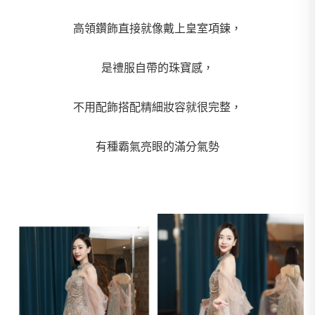
高領鑽飾直接就像戴上皇室項鍊，
是禮服自帶的珠寶感，
不用配飾搭配精細妝容就很完整，
有種霸氣亮眼的滿分氣勢