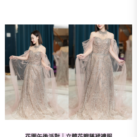
花園午後派對｜立體花瓣蓬裙禮服