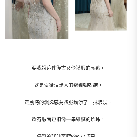
要我說這件復古女伶禮服的亮點，
就是背後這迷人的絲綢蝴蝶結，
走動時的飄逸感為禮服增添了一抹浪漫，
還有緞面包扣像一串細膩的珍珠，
優雅的延伸至腰線的小巧思，