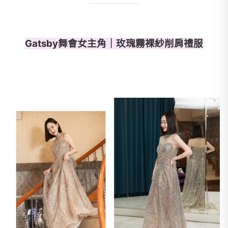
Gatsby舞會女主角｜玫瑰霧裸紗削肩禮服