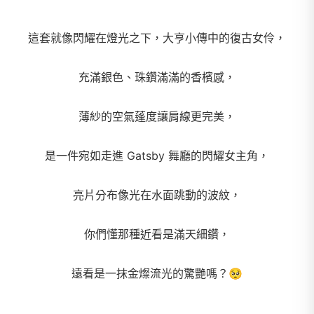
這套就像閃耀在燈光之下，大亨小傳中的復古女伶，
充滿銀色、珠鑽滿滿的香檳感，
薄紗的空氣蓬度讓肩線更完美，
是一件宛如走進 Gatsby 舞廳的閃耀女主角，
亮片分布像光在水面跳動的波紋，
你們懂那種近看是滿天細鑽，
遠看是一抹金燦流光的驚艷嗎？🥺