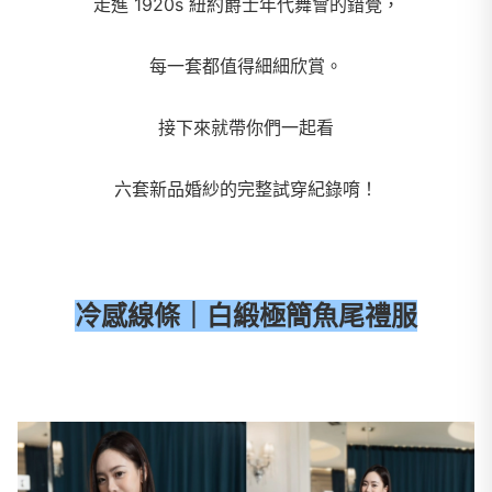
走進 1920s 紐約爵士年代舞會的錯覺，
每一套都值得細細欣賞。
接下來就帶你們一起看
六套新品婚紗的完整試穿紀錄唷！
冷感線條｜白緞極簡魚尾禮服