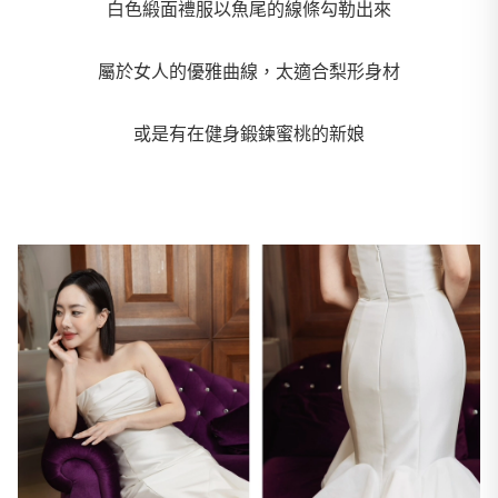
白色緞面禮服以魚尾的線條勾勒出來
屬於女人的優雅曲線，太適合梨形身材
或是有在健身鍛鍊蜜桃的新娘