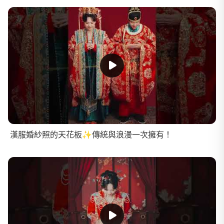
漢服婚紗照的天花板✨傳統與浪漫一次擁有！