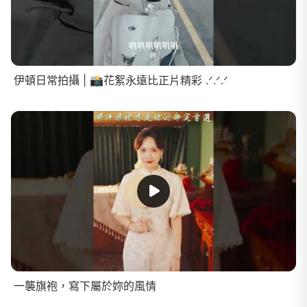
伊頓日常拍攝 | 📸花絮永遠比正片精彩 .ᐟ.ᐟ.ᐟ
一襲旗袍，寫下屬於妳的風情