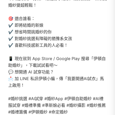
婚紗變超輕鬆！
🎯 適合誰看：
✔️ 即將結婚的新娘
✔️ 想省時間挑婚紗的你
✔️ 對婚紗挑選有障礙的猶豫系女孩
✔️ 喜歡科技感新工具的人必看！
📱 現在就到 App Store / Google Play 搜尋「伊頓自
助婚紗」，下載試試看吧～
💬 想開通 AI 試穿功能？
📩 加 LINE 私訊伊頓小編，傳「我要開通AI試衣」馬
上啟用！
#婚紗挑選 #AI試穿 #婚紗App #伊頓自助婚紗 #AI禮
服試穿 #婚禮準備 #準新娘必看 #婚紗攝影 #婚紗推薦
#婚禮籌備 #伊頓婚紗 #命定婚紗