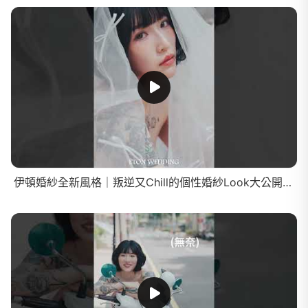
伊頓婚紗全新風格｜叛逆又Chill的個性婚紗Look大公開！feat.蛋娘