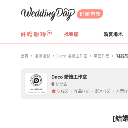
WeddingDay 好婚市集
找靈感
婚宴場地
首頁
婚攝婚錄
Daco 婚禮工作室
平面作品
[結婚
Daco 婚禮工作室
新北市
5
(25)
作品(76)
影片(15)
方案(1
[結