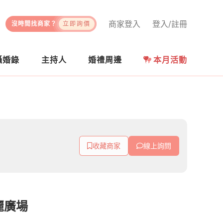
商家登入
登入/註冊
沒時間找商家？
立即詢價
攝婚錄
主持人
婚禮周邊
本月活動
收藏商家
線上詢問
麗廣場