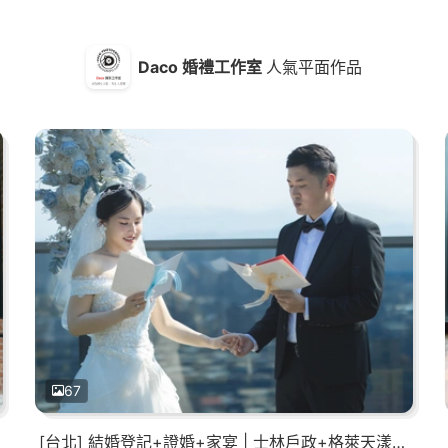
Daco 婚禮工作室
人氣平面作品
67
[台北] 結婚登記+證婚+家宴 | 士林戶政+格萊天漾大飯店