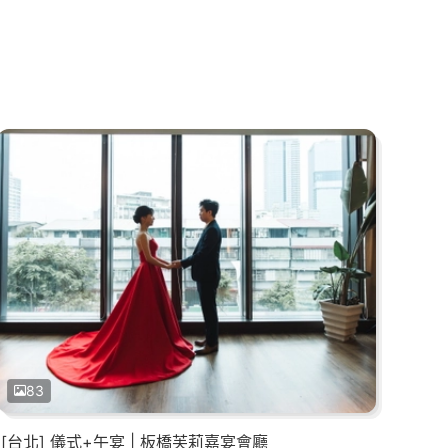
83
[台北] 儀式+午宴 | 板橋芙莉嘉宴會廳