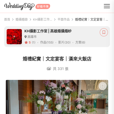
WeddingDay 好婚市集
首頁
婚攝婚錄
KH攝影工作室 | 高雄婚攝婚紗
平面作品
婚禮紀實｜文定宴客｜漢來大飯店
KH攝影工作室 | 高雄婚攝婚紗
高雄市
5
(1)
作品(155)
影片(30)
方案(6)
婚禮紀實｜文定宴客｜漢來大飯店
共 331 張