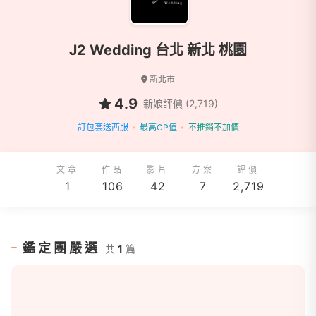
J2 Wedding 台北 新北 桃園
新北市
4.9
新娘評價 (2,719)
訂包套送西服
最高CP值
不推銷不加價
文章
作品
影片
方案
評價
1
106
42
7
2,719
鑑定團嚴選
共
1
篇