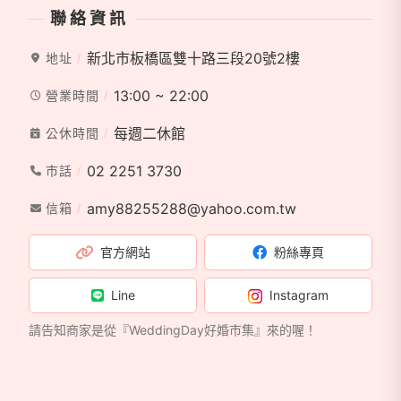
❤️Smile Wedding 微笑婚紗 板橋館
聯絡資訊
❤️Smile Wedding 微笑婚紗 中壢館
❤️SOHO韓式自拍 板橋館 信義館
新北市板橋區雙十路三段20號2樓
地址
❤️A+禮服設計有限公司
13:00 ~ 22:00
營業時間
每週二休館
公休時間
我們除了為您獨創「 私人量身訂製精品手工婚紗」包
02 2251 3730
市話
套，並擁有超過1314套精品手工婚紗，無論拍照或宴
amy88255288@yahoo.com.tw
信箱
客，真正不分區、不加價，耐心諮詢、專業配搭、任君
挑選！
官方網站
粉絲專頁
五館均位於捷運站、火車站旁，交通便利，步行只需1
Line
Instagram
～5分鐘即達，附近亦有收費停車場、方便停車！
請告知商家是從『WeddingDay好婚市集』來的喔！
J2 Wedding、J2 Plus、微笑婚紗、HM禮服 ，給風格
獨特、需求細膩的您，享受不一樣的專屬選擇！