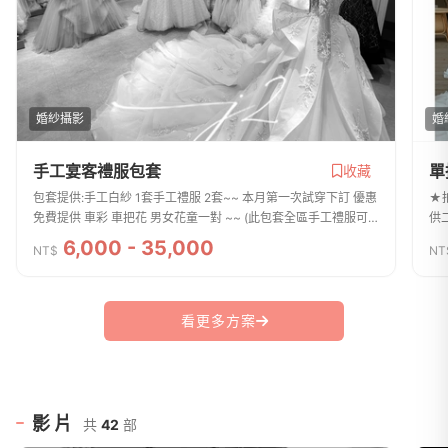
婚紗攝影
婚
手工宴客禮服包套
單
收藏
包套提供:手工白紗 1套手工禮服 2套~~ 本月第一次試穿下訂 優惠
★拍
免費提供 車彩 車把花 男女花童一對 ~~ (此包套全區手工禮服可
供
挑選 含清洗 修改 保養費用 不另加其餘費用)(取禮服時押金5000
拍攝
6,000 - 35,000
NT$
NT
元 禮服無損傷歸還時全額...
風
看更多方案
影片
共
42
部