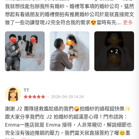
我就想找能包辦我所有婚紗、婚禮等事項的婚紗公司，猛然
想起有看過朋友的婚禮側拍有推薦婚紗公司於是就直接爬文
做了一些功課發現J2完全符合我的需求😍當時有先....
更多
+ 2
TT
2026-06-29 14:24
謝謝 J2 團隊拯救尷尬癌的我們🤪拍婚紗的過程超快樂✨
跟大家分享我們在 J2 拍婚紗的超滿意心得！門市諮詢：
Emma一進店就是 Emma 接待，人非常親切，解說細節也
完全沒有強迫推銷的壓力，我們當天就直接簽約了喔😊重