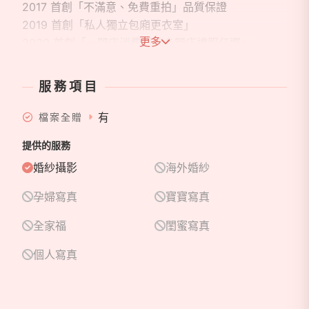
2017 首創「不滿意、免費重拍」品質保證
2019 首創「私人獨立包廂更衣室」
更多
2020 首創「一間店消費服務多間店禮服任選」
2022 首創「 私人量身訂製精品手工婚紗」包套
服務項目
J2 Plus 台北旗艦館
擁有「 專屬知名手工禮服設計師團隊」，從手工製
有
檔案全贈
稿、禮服打版、禮服打樣、布料挑選、蕾絲挑選、手工
提供的服務
製作⋯⋯Only for you, only one手工婚紗！
婚紗攝影
海外婚紗
❤️J2婚紗企業相關品牌：
孕婦寫真
寶寶寫真
❤️J2 Plus 私人訂製婚紗 台北忠孝旗艦館 120坪
全家福
閨蜜寫真
❤️J2 Wedding 手工婚紗 板橋館創始館 150坪
個人寫真
❤️J2 Wedding 美式輕婚紗 中壢旗艦館 250坪
❤️HM 精品手工婚紗 板橋館
❤️HM 精品手工婚紗 中壢館