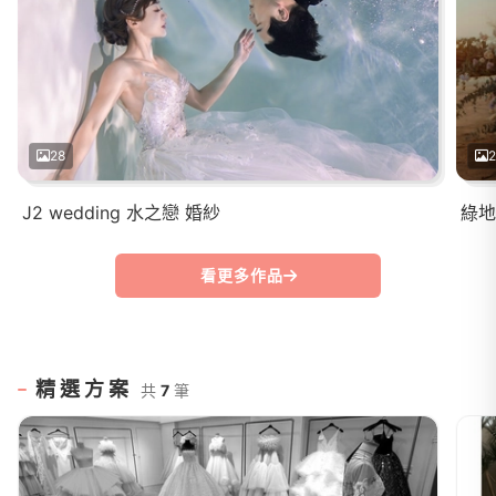
28
2
J2 wedding 水之戀 婚紗
綠地
看更多作品
精選方案
共
7
筆