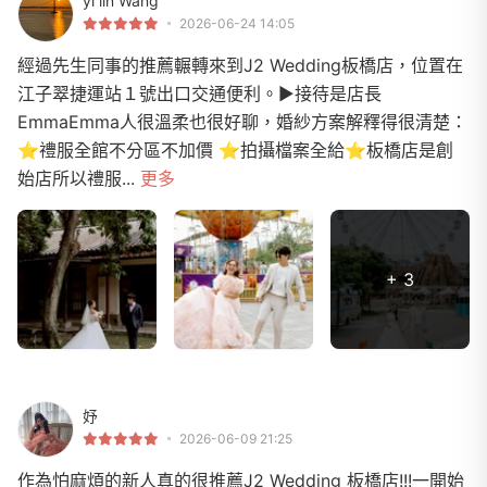
yi lin Wang
2026-06-24 14:05
經過先生同事的推薦輾轉來到J2 Wedding板橋店，位置在
江子翠捷運站１號出口交通便利。▶接待是店長
EmmaEmma人很溫柔也很好聊，婚紗方案解釋得很清楚：
⭐️禮服全館不分區不加價 ⭐️拍攝檔案全給⭐️板橋店是創
始店所以禮服...
更多
+ 3
妤
2026-06-09 21:25
作為怕麻煩的新人真的很推薦J2 Wedding 板橋店!!!一開始