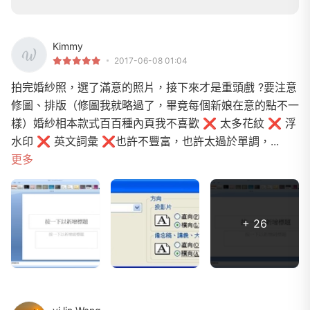
Kimmy
2017-06-08 01:04
拍完婚紗照，選了滿意的照片，接下來才是重頭戲 ?要注意
修圖、排版（修圖我就略過了，畢竟每個新娘在意的點不一
樣）婚紗相本款式百百種內頁我不喜歡 ❌ 太多花紋 ❌ 浮
水印 ❌ 英文詞彙 ❌也許不豐富，也許太過於單調，...
更多
+ 26