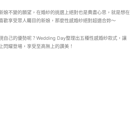
新娘不變的願望，在婚紗的挑選上絕對也是費盡心思，就是想在
喜歡享受眾人矚目的新娘，那麼性感婚紗絕對超適合妳～
己的優勢呢？Wedding Day整理出五種性感婚紗款式，讓
上閃耀登場，享受至高無上的讚美！