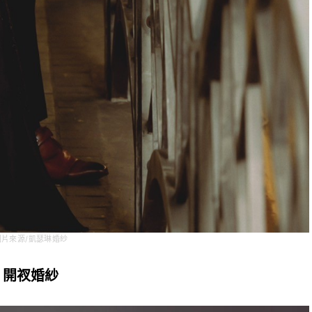
圖片來源/凱瑟琳婚紗
開衩婚紗