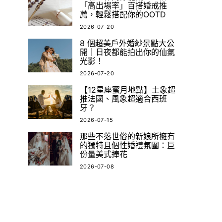
「高出場率」百搭婚戒推
薦，輕鬆搭配你的OOTD
2026-07-20
8 個超美戶外婚紗景點大公
開｜日夜都能拍出你的仙氣
光影！
2026-07-20
【12星座蜜月地點】土象超
推法國、風象超適合西班
牙？
2026-07-15
那些不落世俗的新娘所擁有
的獨特且個性婚禮氛圍：巨
份量美式捧花
2026-07-08