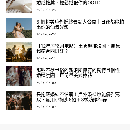
婚戒推薦，輕鬆搭配你的OOTD
2026-07-20
8 個超美戶外婚紗景點大公開｜日夜都能拍
出你的仙氣光影！
2026-07-20
【12星座蜜月地點】土象超推法國、風象
超適合西班牙？
2026-07-15
那些不落世俗的新娘所擁有的獨特且個性
婚禮氛圍：巨份量美式捧花
2026-07-08
長拖尾婚紗不怕髒！戶外婚禮也能優雅駕
馭，實用小撇步6招＋3樣防髒神器
2026-07-07