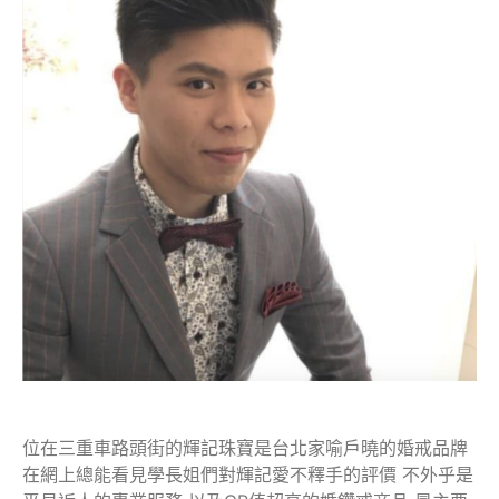
位在三重車路頭街的輝記珠寶是台北家喻戶曉的婚戒品牌
在網上總能看見學長姐們對輝記愛不釋手的評價 不外乎是