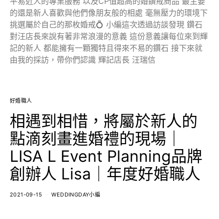
平易近人的專業服務 以及CP值超高的婚鑽戒商品 最主要
的還是新人喜歡與他們像朋友般的相處 毫無壓力的環境下
挑選屬於自己的那枚婚戒💍 小編這次透過訪談發現 鑽石
對汪店長來說有著非常浪漫的意義 這份意義讓每位來到輝
記的新人 都能擁有一顆獨特且得來不易的鑽石 接下來就
由我的採訪，帶你們認識 輝記店長 汪瑞信
好婚職人
相遇到相惜，將屬於新人的
點滴刻畫進婚禮的現場｜
LISA L Event Planning品牌
創辦人 Lisa｜年度好婚職人
2021-09-15
WEDDINGDAY小編