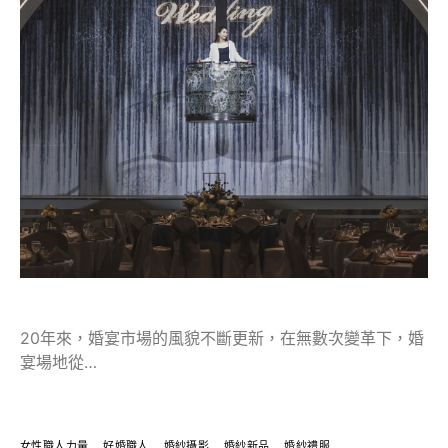
20年來，婚宴市場的風貌不斷更新，在無數次變革下，婚
宴場地從…
女性職人力量
好婚職人
婚紗攝影
婚紗新品
婚紗禮服