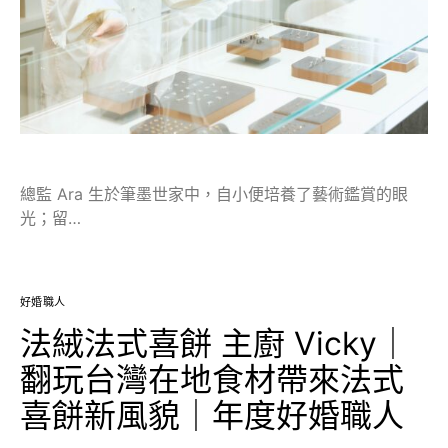
總監 Ara 生於筆墨世家中，自小便培養了藝術鑑賞的眼
光；留…
好婚職人
法絨法式喜餅 主廚 Vicky｜
翻玩台灣在地食材帶來法式
喜餅新風貌｜年度好婚職人