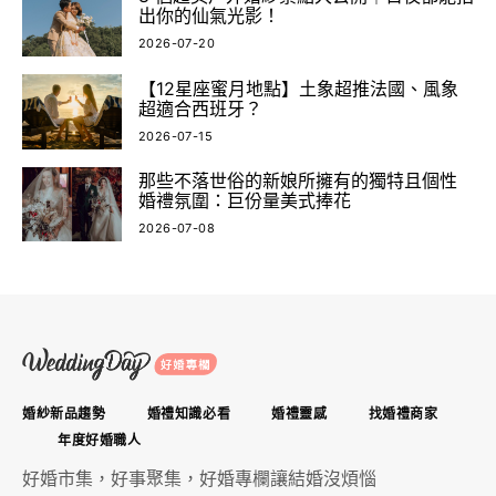
出你的仙氣光影！
2026-07-20
【12星座蜜月地點】土象超推法國、風象
超適合西班牙？
2026-07-15
那些不落世俗的新娘所擁有的獨特且個性
婚禮氛圍：巨份量美式捧花
2026-07-08
婚紗新品趨勢
婚禮知識必看
婚禮靈感
找婚禮商家
年度好婚職人
好婚市集，好事聚集，好婚專欄讓結婚沒煩惱