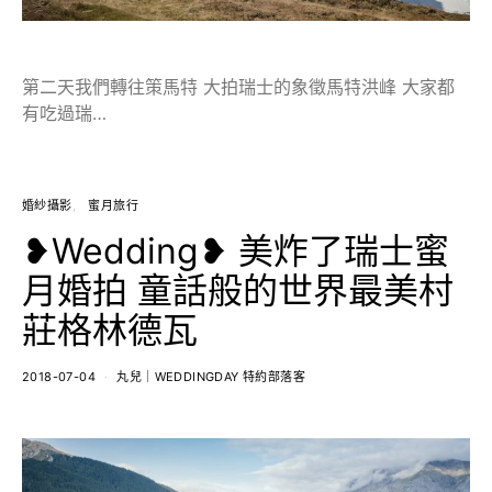
第二天我們轉往策馬特 大拍瑞士的象徵馬特洪峰 大家都
有吃過瑞…
婚紗攝影
蜜月旅行
❥Wedding❥ 美炸了瑞士蜜
月婚拍 童話般的世界最美村
莊格林德瓦
2018-07-04
丸兒｜WEDDINGDAY 特約部落客