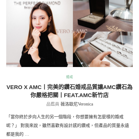
婚戒
VERO X AMC丨完美的鑽石婚戒品質讓AMC鑽石為
你嚴格把關丨FEAT.AMC新竹店
品鑑員
薇洛歐尼Veronica
「當你終於步向人生的另一個階段，你想要擁有怎麼樣的婚戒
呢？」 對我來說，雖然喜歡有設計感的鑽戒，但產品的質量永遠
都是我的 …