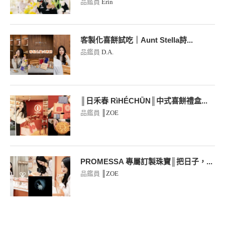
品鑑員
Erin
客製化喜餅試吃｜Aunt Stella詩...
品鑑員
D.A.
║日禾春 RìHÉCHŪN║中式喜餅禮盒...
品鑑員
║ZOE
PROMESSA 專屬訂製珠寶║把日子，...
品鑑員
║ZOE