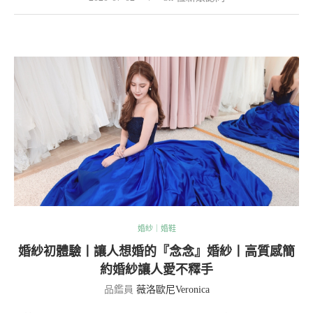
婚紗｜婚鞋
婚紗初體驗丨讓人想婚的『念念』婚紗丨高質感簡
約婚紗讓人愛不釋手
品鑑員
薇洛歐尼Veronica