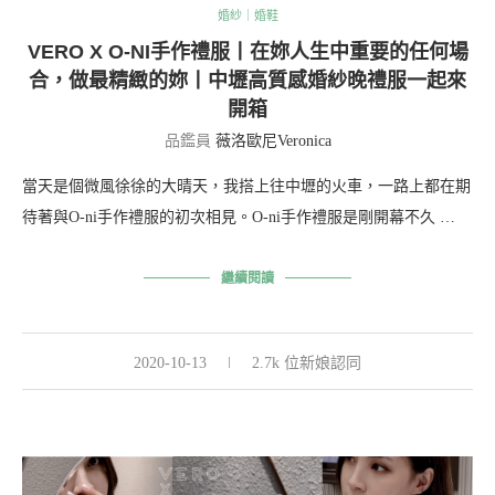
婚紗｜婚鞋
VERO X O-NI手作禮服丨在妳人生中重要的任何場
合，做最精緻的妳丨中壢高質感婚紗晚禮服一起來
開箱
品鑑員
薇洛歐尼Veronica
當天是個微風徐徐的大晴天，我搭上往中壢的火車，一路上都在期
待著與O-ni手作禮服的初次相見。O-ni手作禮服是剛開幕不久 …
繼續閱讀
2020-10-13
2.7k 位新娘認同