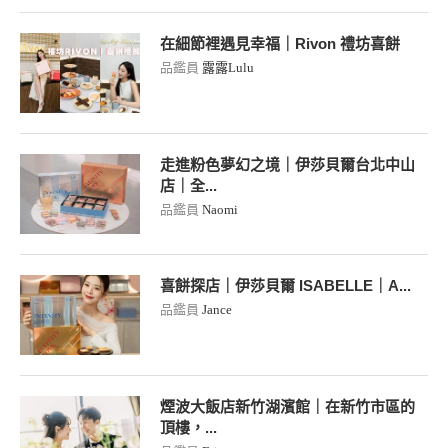
在細節裡遇見幸福｜Rivon 禮坊喜餅
品鑑員
露露Lulu
走進粉色夢幻之境｜伊莎貝爾台北中山
店｜全...
品鑑員
Naomi
喜餅探店｜伊莎貝爾 ISABELLE｜A...
品鑑員
Jance
煙波大飯店新竹湖濱館｜在新竹市區的
頂樓，...