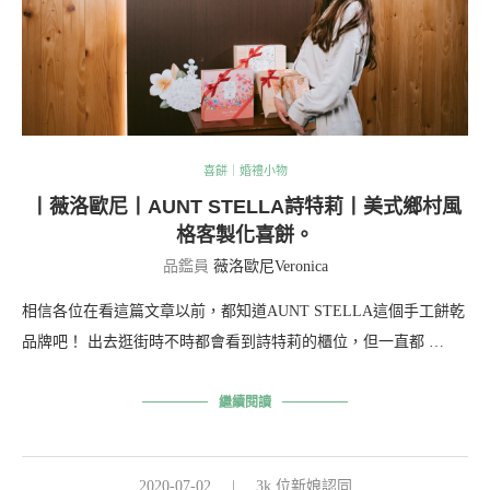
喜餅｜婚禮小物
丨薇洛歐尼丨AUNT STELLA詩特莉丨美式鄉村風
格客製化喜餅。
品鑑員
薇洛歐尼Veronica
相信各位在看這篇文章以前，都知道AUNT STELLA這個手工餅乾
品牌吧！ 出去逛街時不時都會看到詩特莉的櫃位，但一直都 …
繼續閱讀
2020-07-02
3k 位新娘認同