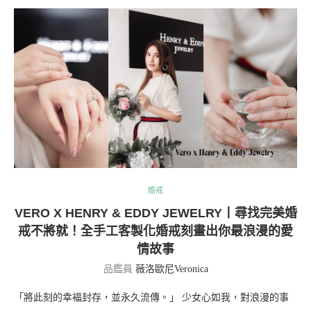
婚戒
VERO X HENRY & EDDY JEWELRY丨尋找完美婚
戒不將就！全手工客製化婚戒刻畫出你最浪漫的愛
情故事
品鑑員
薇洛歐尼Veronica
​「將此刻的幸褔封存，並永久流傳。」 少女心如我，對浪漫的事