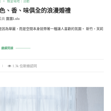
道
婚宴場地｜活動
場色、香、味俱全的浪漫婚禮
鑑員
露露Lulu
是因為華麗，而是空間本身就帶著一種讓人喜歡的氛圍。 新竹‧芙莉
繼續閱讀
1.3k 位新娘認同