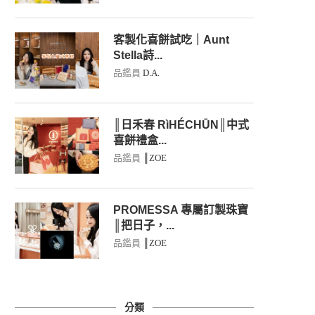
客製化喜餅試吃｜Aunt
Stella詩...
品鑑員
D.A.
║日禾春 RìHÉCHŪN║中式
喜餅禮盒...
品鑑員
║ZOE
PROMESSA 專屬訂製珠寶
║把日子，...
品鑑員
║ZOE
分類