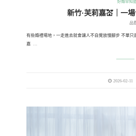
好婚早知
新竹·芙莉嘉💒｜一
品
有些婚禮場地，一走進去就會讓人不自覺放慢腳步 不單只
嘉 …
2026-02-11