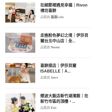
在細節裡遇見幸福｜Rivon
禮坊喜餅
品鑑員
露露Lulu
走進粉色夢幻之境｜伊莎貝
爾台北中山店｜全...
品鑑員
Naomi
喜餅探店｜伊莎貝爾
ISABELLE｜A...
品鑑員
Jance
煙波大飯店新竹湖濱館｜在
新竹市區的頂樓，...
品鑑員
Erin