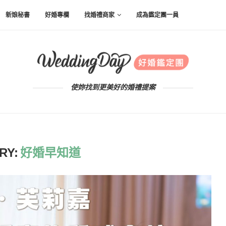
新娘秘書
好婚專欄
找婚禮商家
成為鑑定團一員
使妳找到更美好的婚禮提案
RY:
好婚早知道