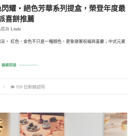
色閃耀・絕色芳華系列提盒，榮登年度最
派喜餅推薦
品鑑員
Linda
言。 紅色、金色不只是一種顏色，更象徵著祝福與喜慶；中式元素
繼續閱讀
928 位新娘認同