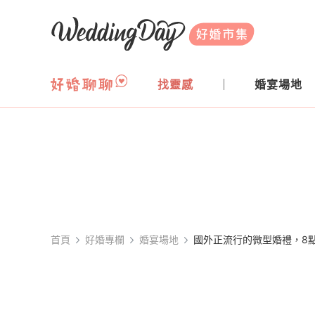
WeddingDay 好婚市集
找靈感
婚宴場地
首頁
好婚專欄
婚宴場地
國外正流行的微型婚禮，8