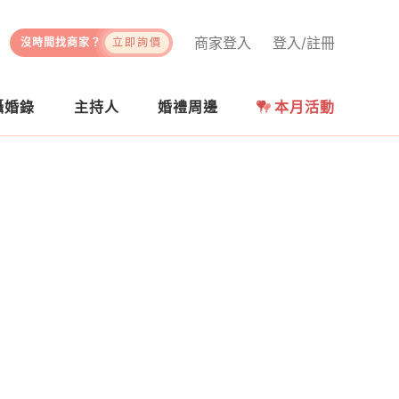
商家登入
登入/註冊
沒時間找商家？
立即詢價
攝婚錄
主持人
婚禮周邊
本月活動