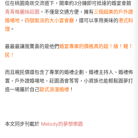
位在桃園南崁交流道下，開車約3分鐘即可抵達的婚宴會館
青青格麗絲莊園
，不僅是交通方便，擁有
三個超美的戶外證
婚場地
、
四個氣派的大小宴會廳
，還可以享用美味的
港式料
理
。
最最最讓我驚喜的是他們
婚宴專案的價格真的超！級！親！
民！
而且親民價還包含了專業的婚禮企劃、婚禮主持人、婚禮佈
置、戶外證婚場地、莊園酒會等等，小資族也能輕鬆圓夢打
造一場屬於自己
歐式浪漫婚禮
！
本文同步刊載於
Melody的夢想樂園