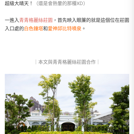
超級大晴天！
（還是會熱暈的那種XD）
一進入
青青格麗絲莊園
，首先映入眼簾的就是這個位在莊園
入口處的
白色鐘塔
和
愛神邱比特噴泉
。
｜本文與青青格麗絲莊園合作｜