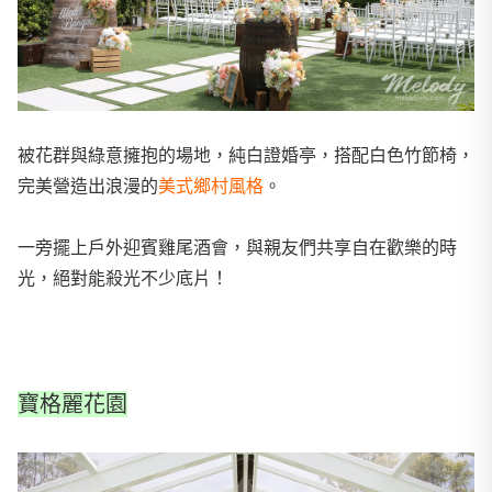
被花群與綠意擁抱的場地，純白證婚亭，搭配白色竹節椅，
完美營造出浪漫的
美式鄉村風格
。
一旁擺上戶外迎賓雞尾酒會，與親友們共享自在歡樂的時
光，絕對能殺光不少底片！
寶格麗花園