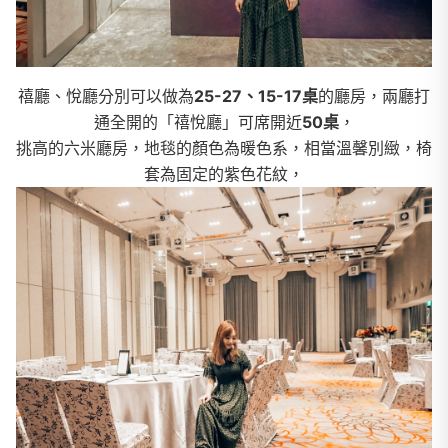
禧廳、悅廳分別可以做為
25-27、
15-17桌
的廳房，兩廳打
通全開的「禧悅廳」可席開近
50桌
，
挑高的六米廳房，地毯的顏色為暖色系，相當溫馨別緻，椅
套為固定的紫色花紋，