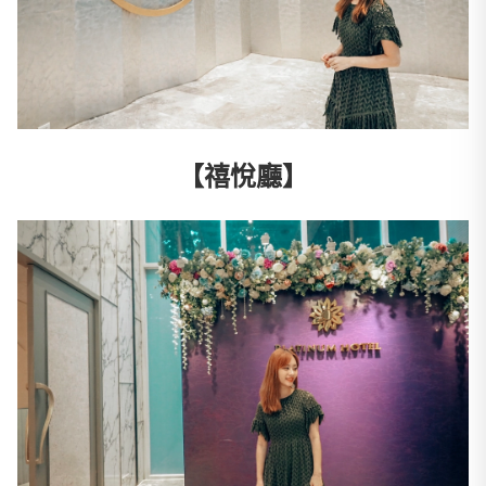
【禧悅廳】