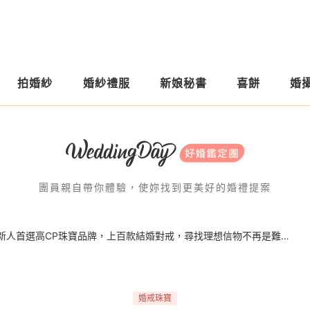
拍婚紗
婚紗禮服
新娘秘書
喜餅
婚
團員親自帶你體驗，使妳找到更美好的婚禮提案
高貴卻不貴｜法頌珠寶｜新人首選高CP珠寶品牌，上百款結婚對戒，尋找理想信物不再是難事！
婚戒珠寶