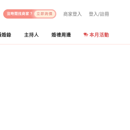
商家登入
登入/註冊
沒時間找商家？
立即詢價
攝婚錄
主持人
婚禮周邊
本月活動