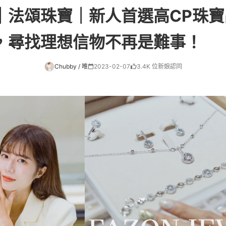
｜法頌珠寶｜新人首選高CP珠
，尋找理想信物不再是難事！
Chubby / 唯
2023-02-07
3.4K 位新娘認同