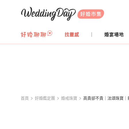
WeddingDay 好婚市集
找靈感
婚宴場地
首頁
好婚鑑定團
婚戒珠寶