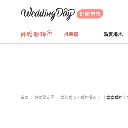
WeddingDay 好婚市集
找靈感
婚宴場地
首頁
好婚鑑定團
婚紗禮服 / 婚紗攝影
｜念念婚紗｜