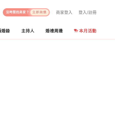
商家登入
登入/註冊
沒時間找商家？
立即詢價
攝婚錄
主持人
婚禮周邊
本月活動