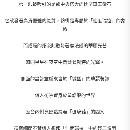
第一眼被吸引的是那中央偌大的枕型車工鑽石
它散發著高貴優雅的氣質，彷彿是專屬於「仙度瑞拉」的象
徵
而戒環的鑲嵌則散發著魔法般的華麗光芒
如同星星在夜空中閃爍著獨特的光輝。
側面的設計靈感來自於「城堡」的華麗裝飾
讓人彷彿置身於童話般的世界
座台內側竟然點綴著「玻璃鞋」的圖案
這個細節不禁讓人想起「仙度瑞拉」中的經典情節