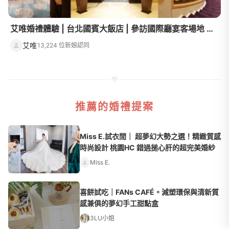
艾唯婚禮體驗 | 台北國賓大飯店 | 參訪國際廳宴客場地 米其林級婚宴菜色試吃分享
艾唯
13,224 位新娘認同
推薦的婚禮提案
Miss E.試衣間｜ 超夢幻大勢之選！精緻質感
時尚設計 桃園HC 錯過搥心肝的超完美婚紗
Miss E.
喜餅試吃｜FANs CAFÉ。減塑環保與清新質
感兼俱的夢幻手工甜點盒
3LU小姐