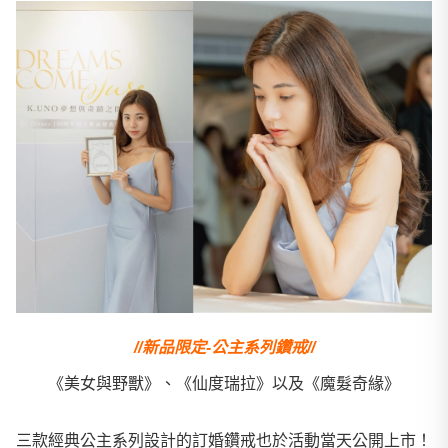
//新品限定-公主系列鑽戒//
《美女與野獸》、《仙度瑞拉》以及《魔髮奇緣》
三款經典公主系列設計的訂婚鑽戒也於活動當天公開上市！