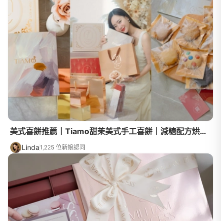
美式喜餅推薦｜Tiamo甜茉美式手工喜餅｜減糖配方烘焙出永恆愛情，完美布朗尼傳遞幸福訊號
Linda
1,225 位新娘認同