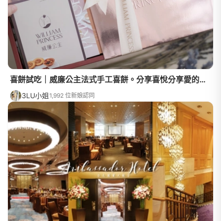
喜餅試吃｜威廉公主法式手工喜餅。分享喜悅分享愛的夢幻甜點禮物盒
3LU小姐
1,992 位新娘認同