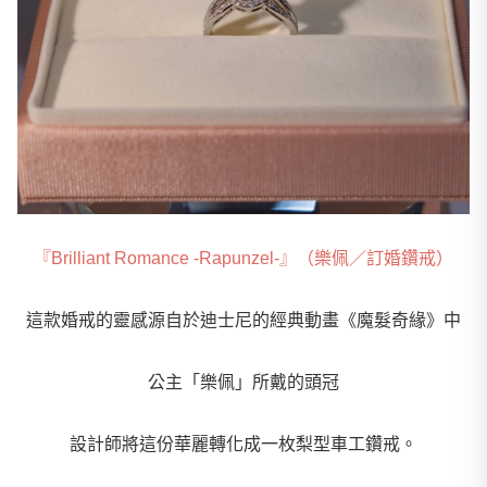
『Brilliant Romance -Rapunzel-』（樂佩／訂婚鑽戒）
這款婚戒的靈感源自於迪士尼的經典動畫《魔髮奇緣》中
公主「樂佩」所戴的頭冠
設計師將這份華麗轉化成一枚梨型車工鑽戒。