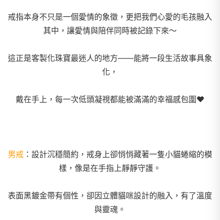
戒指本身不只是一個愛情的象徵，
更把我們心愛的毛孩融入
其中，讓愛情與陪伴同時被記錄下來～
這正是客製化珠寶最迷人的地方——能將
一段生活故事具象
化，
戴在手上，每一次低頭凝視都能被滿滿的幸福感包圍❤️
男戒
：設計沉穩簡約，戒身上卻悄悄藏著一隻小貓蜷縮的模
樣，像是在手指上靜靜守護。
表面黑鍍金帶有個性，卻因立體貓咪設計的融入，
有了溫度
與靈魂。