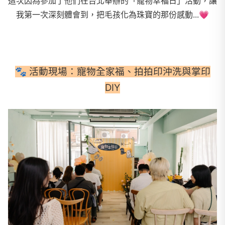
這次因為參加了他們在台北舉辦的「寵物幸福日」活動，
讓
我第一次深刻體會到，把毛孩化為珠寶的那份感動...💗
🐾 活動現場：寵物全家福、拍拍印沖洗與掌印
DIY