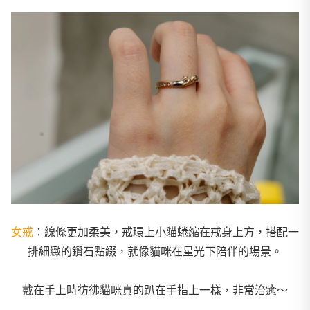
女戒
：線條更加柔美，戒環上小貓蜷縮在戒身上方，
搭配一
排細緻的鑽石點綴，就像貓咪在星光下陪伴的場景。
戴在手上時彷彿貓咪真的趴在手指上一樣，非常治癒～