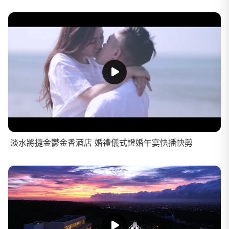
淡水將捷金鬱金香酒店 婚禮儀式證婚午宴快播快剪