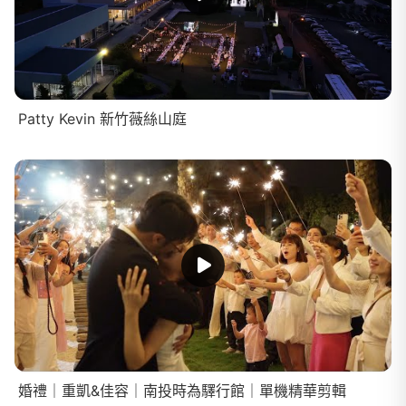
Patty Kevin 新竹薇絲山庭
婚禮｜重凱&佳容｜南投時為驛行館｜單機精華剪輯