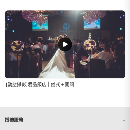
[動態攝影]君品飯店 | 儀式＋闖關
婚禮服務