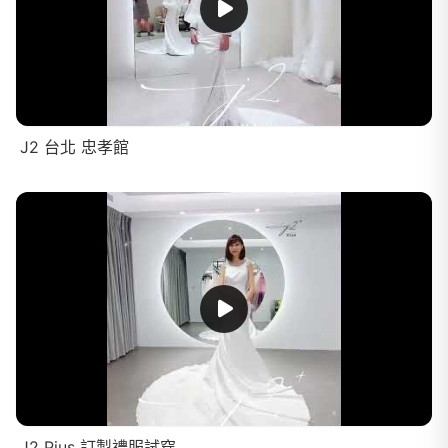
J2 台北 忠孝館
J2 Pius 訂製禮服試穿