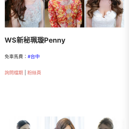
WS新秘珮璇Penny
免車馬費：
#台中
詢問檔期
|
粉絲頁