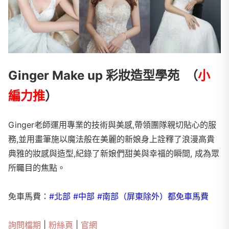
Ginger Make up 彩妝造型學苑 （
小
編力推
）
Ginger老師運用專業的技術與美感,帶領團隊親切貼心的服
務,並用畫筆施以魔法般在美麗的新娘身上詮釋了浪漫高貴
典雅的妝感與造型,紀錄了新娘們甜美與幸福的瞬間, 成為眾
所矚目的焦點。
免車馬費：
#北部 #中部 #南部（屏東除外）都免車馬費
詢問檔期
|
粉絲頁
|
官網