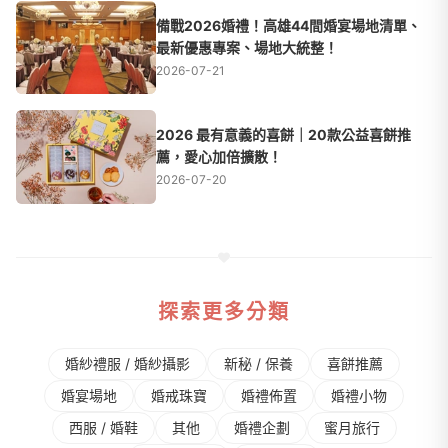
備戰2026婚禮！高雄44間婚宴場地清單、
最新優惠專案、場地大統整！
2026-07-21
2026 最有意義的喜餅｜20款公益喜餅推
薦，愛心加倍擴散！
2026-07-20
探索更多分類
婚紗禮服 / 婚紗攝影
新秘 / 保養
喜餅推薦
婚宴場地
婚戒珠寶
婚禮佈置
婚禮⼩物
⻄服 / 婚鞋
其他
婚禮企劃
蜜⽉旅⾏