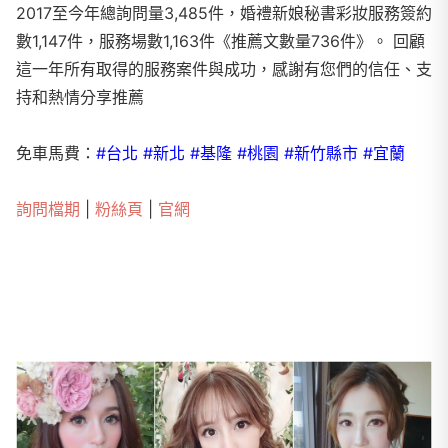
2017至今年總詢問量3,485件，婚禮新娘秘書彩妝服務簽約
數1,147件，服務場數1,163件《推薦文數量736件》。 回顧
這一年所有取得的服務案件與成功，感謝有您們的信任、支
持和熱情分享推薦
免車馬費：
#台北 #新北 #基隆 #桃園 #新竹縣市 #宜蘭
詢問檔期
|
粉絲頁
|
官網