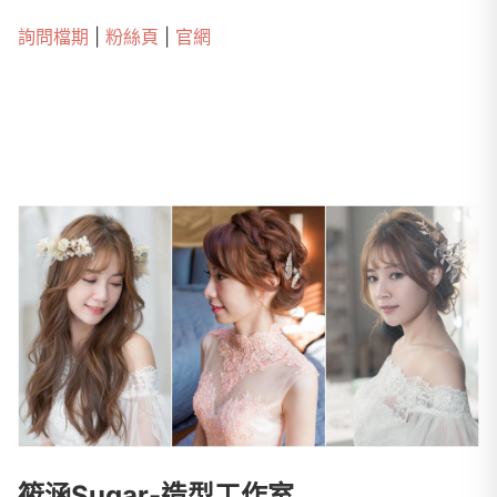
詢問檔期
|
粉絲頁
|
官網
筱涵Sugar-造型工作室