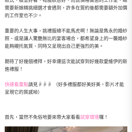
款式、版型好看、禮服狀態好，而且價格實惠的工作室，總
需要新娘精挑細選才會遇到，許多在簽約後都需要額外加價
的工作室也不少。
重要的人生大事，挑禮服總不能馬虎啊！無論是雋永的婚紗
照、或是讓人驚艷無比的宴客場合，都希望身上的一襲婚紗
能夠襯托氣質、同時又呈現出自己更強烈的美。
期待了好幾個禮拜，好幸運這次能試穿到好幾款愛維伊的新
進禮服！
快速看重點
請見☟☟☟ （好多禮服都好美好美，影片才能
呈現它的質感呦）
首先，當然不免俗地要來帶大家看看
試穿環境
囉！