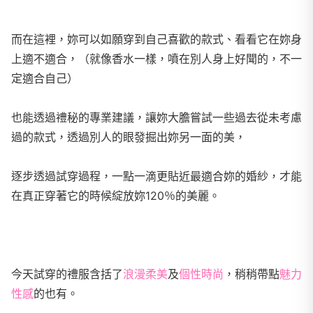
而在這裡，妳可以如願穿到自己喜歡的款式、看看它在妳身
上適不適合，（就像香水一樣，噴在別人身上好聞的，不一
定適合自己）
也能透過禮秘的專業建議，讓妳大膽嘗試一些過去從未考慮
過的款式，透過別人的眼發掘出妳另一面的美，
逐步透過試穿過程，一點一滴更貼近最適合妳的婚紗，才能
在真正穿著它的時候綻放妳120％的美麗。
今天試穿的禮服含括了
浪漫柔美
及
個性時尚
，稍稍帶點
魅力
性感
的也有。