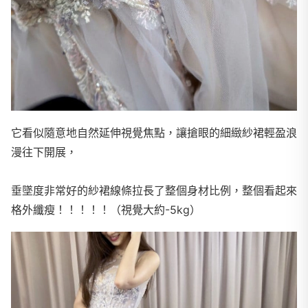
它看似隨意地自然延伸視覺焦點，讓搶眼的細緻紗裙輕盈浪
漫往下開展，
垂墜度非常好的紗裙線條拉長了整個身材比例，整個看起來
格外纖瘦！！！！！（視覺大約-5kg）