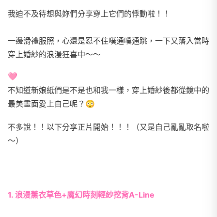
我迫不及待想與妳們分享穿上它們的悸動啦！！
一邊滑禮服照，心還是忍不住噗通噗通跳，一下又落入當時
穿上婚紗的浪漫狂喜中～～
🩷
不知道新娘紙們是不是也和我一樣，穿上婚紗後都從鏡中的
最美畫面愛上自己呢？😳
不多說！！以下分享正片開始！！！（又是自己亂亂取名啦
～）
1. 浪漫薰衣草色+魔幻時刻輕紗挖背A-Line