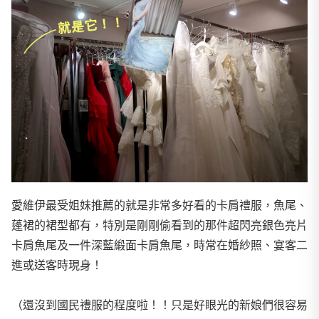
愛維伊最受姐妹推薦的就是非常多好看的卡肩禮服，魚尾、
蓬裙的裙型都有，特別是剛剛偷看到的那件超閃亮銀色亮片
卡肩魚尾及一件深藍緞面卡肩魚尾，時常在婚紗照、宴客二
進或送客時現身！
（還沒到國民禮服的程度啦！！只是好眼光的新娘們很容易