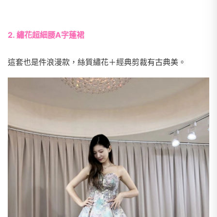
2. 繡花超細腰A字蓬裙
這套也是件浪漫款，絲質繡花＋經典剪裁有古典美。