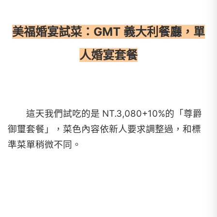
美福婚宴試菜：GMT 義大利餐廳，單
人婚宴套餐
這天我們試吃的是 NT.3,080+10%的「尊爵
御璽套餐」，菜色內容依新人要求調整過，和標
準菜單稍微不同。