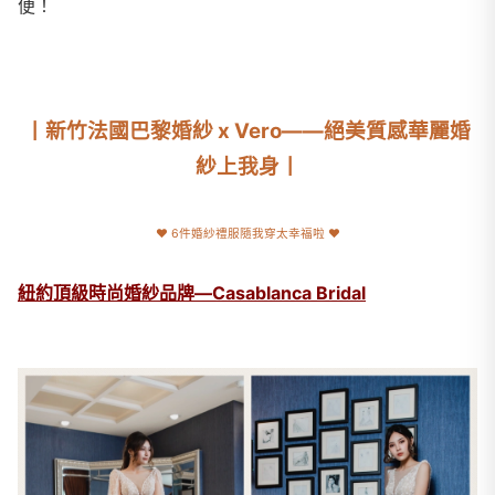
便！
丨新竹法國巴黎婚紗 x Vero——絕美質感華麗婚
紗上我身丨
♥
6件婚紗禮服隨我穿太幸福啦
♥
紐約頂級時尚婚紗品牌—Casablanca Bridal