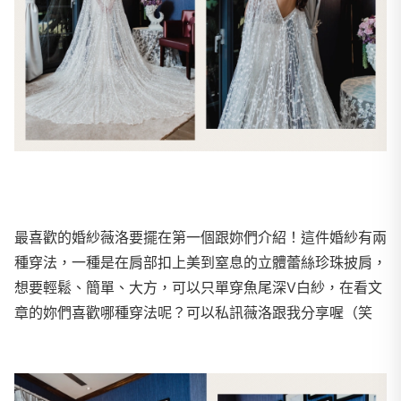
最喜歡的婚紗薇洛要擺在第一個跟妳們介紹！這件婚紗有兩
種穿法，一種是在肩部扣上美到窒息的立體蕾絲珍珠披肩，
想要輕鬆、簡單、大方，可以只單穿魚尾深V白紗，在看文
章的妳們喜歡哪種穿法呢？可以私訊薇洛跟我分享喔（笑