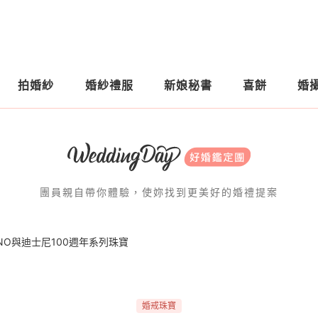
拍婚紗
婚紗禮服
新娘秘書
喜餅
婚
團員親自帶你體驗，使妳找到更美好的婚禮提案
NO與迪士尼100週年系列珠寶
婚戒珠寶