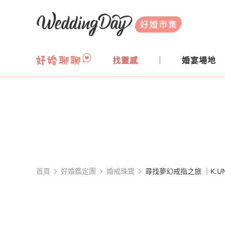
WeddingDay 好婚市集
找靈感
婚宴場地
首頁
好婚鑑定團
婚戒珠寶
尋找夢幻戒指之旅 ｜K.U