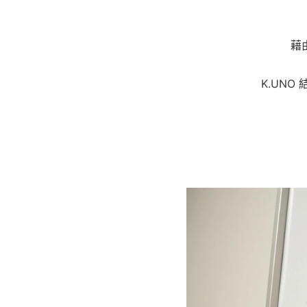
藉
K.UN