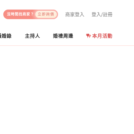
商家登入
登入/註冊
沒時間找商家？
立即詢價
攝婚錄
主持人
婚禮周邊
本月活動