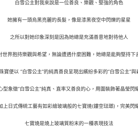
白雪公主對我來說是一位善良、樂觀、堅強的角色
她擁有一頭烏黑亮麗的長髮，像是漆黑夜空中閃爍的星星
之所以對她印象深刻是因為她總是充滿善意地對待他人
對世界抱持樂觀與希望，無論遭遇什麼困難，她總是能夠堅持下
O珠寶便以 “白雪公主”的純真善良呈現出繽紛多彩的“白雪公主”
心型象徵“白雪公主”純真、直率又善良的心，周圍裝飾著晶瑩閃
加上日式傳統工藝有如彩繪玻璃般的七寶燒(鏤空琺瑯)，完美閃
七寶燒是燒上玻璃質粉末的一種表現技法