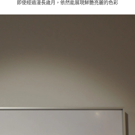
即使經過漫長歲月，依然能展現鮮艷亮麗的色彩