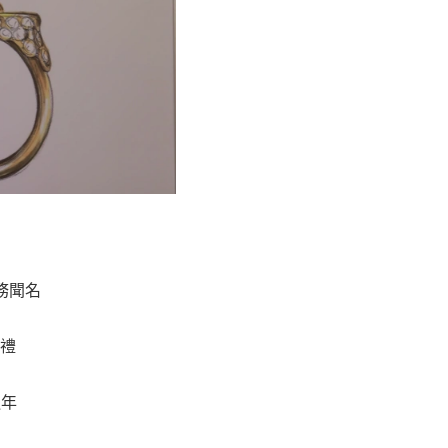
務聞名
禮
週年