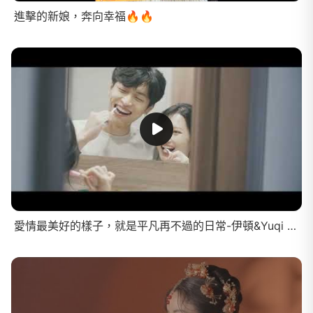
進擊的新娘，奔向幸福🔥🔥
愛情最美好的樣子，就是平凡再不過的日常-伊頓&Yuqi & Bity｜愛愛每一天#微電影