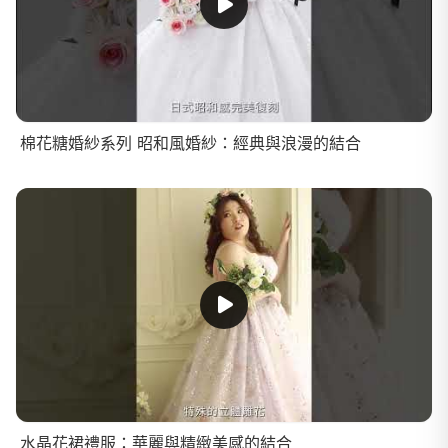
棉花糖婚紗系列 昭和風婚紗：經典與浪漫的結合
水晶花裙禮服：華麗與精緻美感的結合