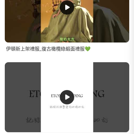
伊頓新上架禮服_復古橄欖綠緞面禮服💚