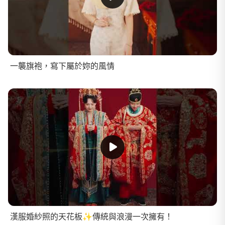
一襲旗袍，寫下屬於妳的風情
漢服婚紗照的天花板✨傳統與浪漫一次擁有！