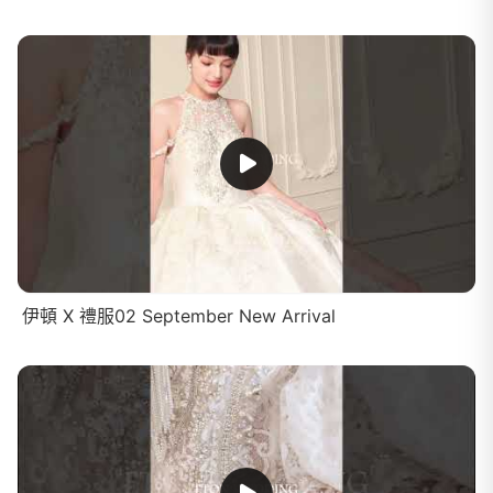
伊頓 X 禮服02 September New Arrival