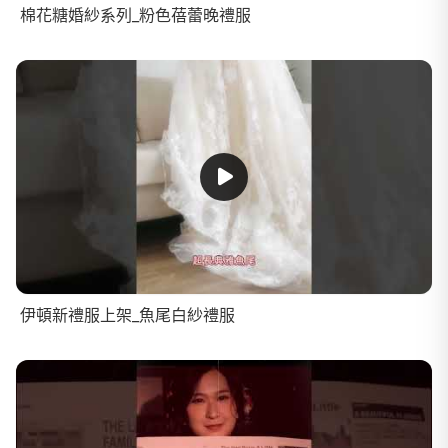
棉花糖婚紗系列_粉色蓓蕾晚禮服
伊頓新禮服上架_魚尾白紗禮服