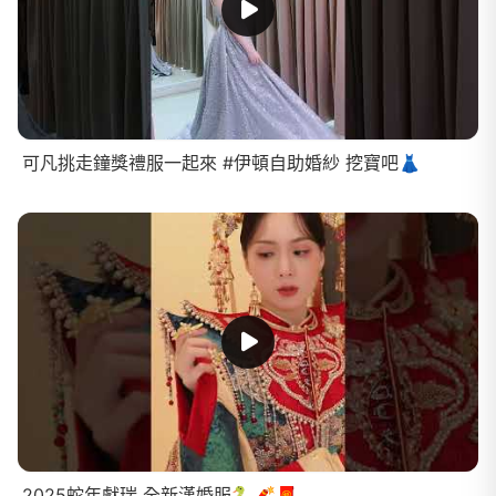
可凡挑走鐘獎禮服一起來 #伊頓自助婚紗 挖寶吧👗
2025蛇年獻瑞 全新漢婚服🐍🧨🧧