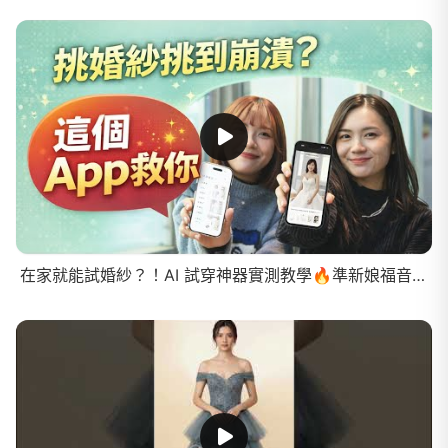
在家就能試婚紗？！AI 試穿神器實測教學🔥準新娘福音！（懶人挑婚紗必看）