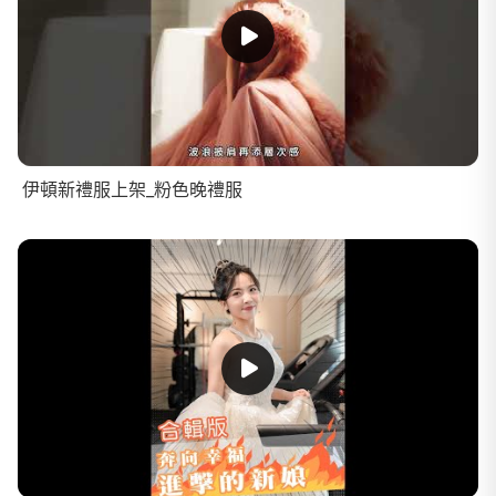
伊頓新禮服上架_粉色晚禮服