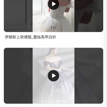
伊頓新上架禮服_蕾絲馬甲白紗