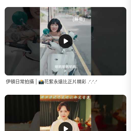
伊頓日常拍攝 | 📸花絮永遠比正片精彩 .ᐟ.ᐟ.ᐟ