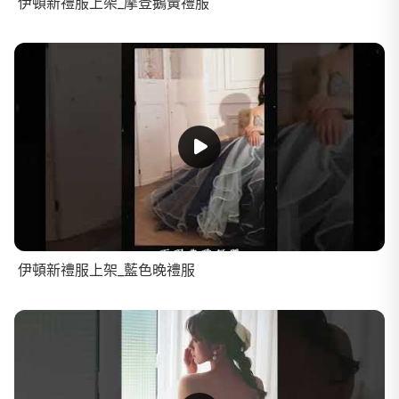
伊頓新禮服上架_摩登鵝黃禮服
伊頓新禮服上架_藍色晚禮服