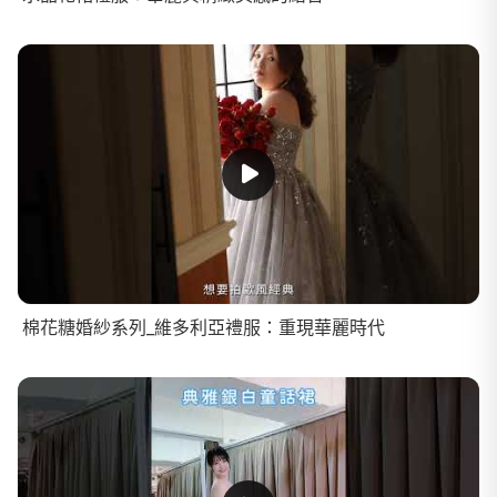
棉花糖婚紗系列_維多利亞禮服：重現華麗時代