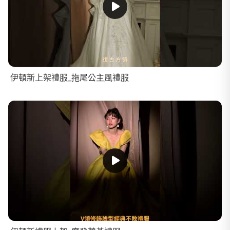
伊頓新上架禮服_拖尾公主風禮服