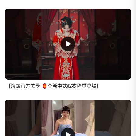
【解鎖東方美學 🏮全新中式嫁衣隆重登場】