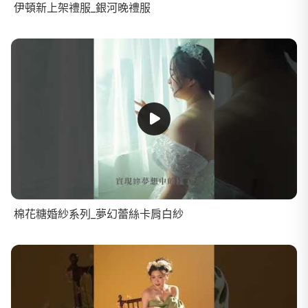
伊頓新上架禮服_銀河晚禮服
棉花糖婚紗系列_夢幻蕾絲卡肩白紗