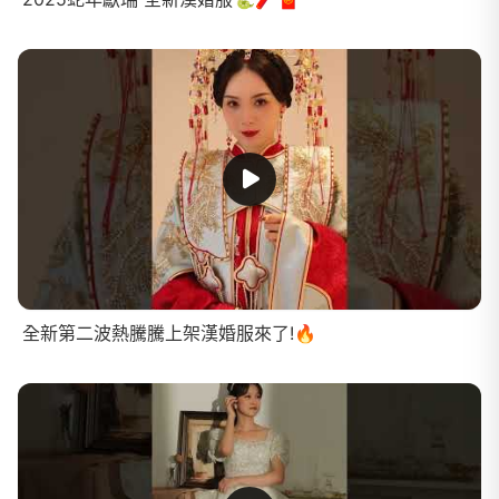
全新第二波熱騰騰上架漢婚服來了!🔥