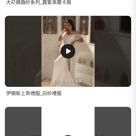
大尺碼婚紗系列_霧紫漸層卡肩
伊頓新上架禮服_白紗禮服