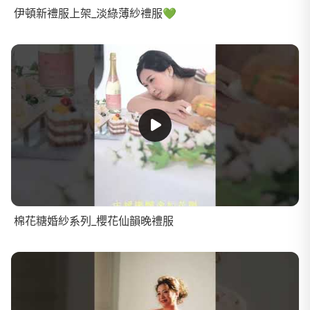
伊頓新禮服上架_淡綠薄紗禮服💚
棉花糖婚紗系列_櫻花仙韻晚禮服