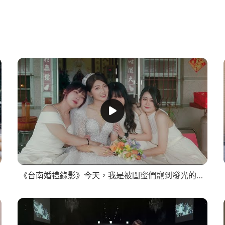
《台南婚禮錄影》今天，我是被閨蜜們寵到發光的新娘/SDE快剪快播