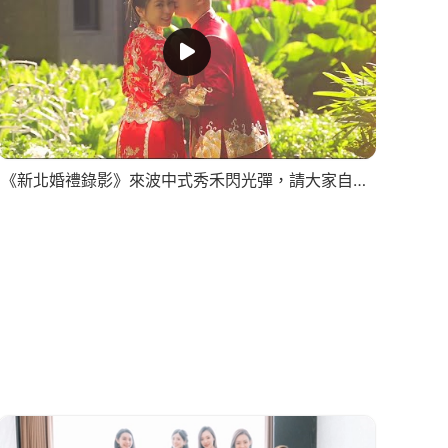
《新北婚禮錄影》來波中式秀禾閃光彈，請大家自備墨鏡！/早儀晚宴SDE