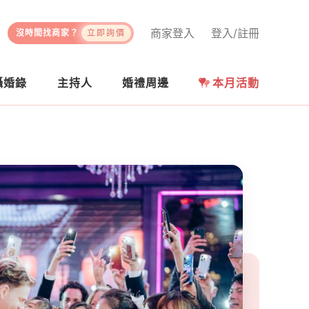
商家登入
登入/註冊
沒時間找商家？
立即詢價
攝婚錄
主持人
婚禮周邊
本月活動