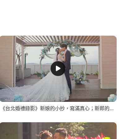
《台北婚禮錄影》新娘的小抄，寫滿真心；新郎的挺身，證明真愛/SDE快剪快播