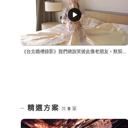
《台北婚禮錄影》我們總說笑彼此像老朋友，默契好到連架都吵不起來了/早儀晚宴SDE
精選方案
共
9
筆