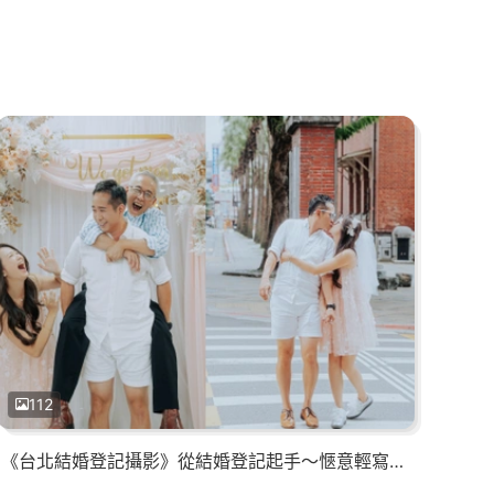
112
《台北結婚登記攝影》從結婚登記起手～愜意輕寫真轉場到輕鬆歡樂家宴的滿滿笑聲