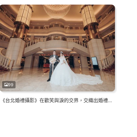
99
《台北婚禮攝影》在歡笑與淚的交界，交織出婚禮最幸福甜的模樣