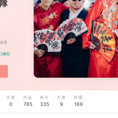
團隊
北市
口維尼
文章
作品
影片
方案
評價
0
785
335
9
169