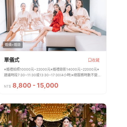
婚攝+婚錄
單儀式
收藏
※婚禮拍照10000元~22000元※婚禮錄影14000元~22000元※
建議時段7:30~11:30或13:30~17:30(4小時)※總服務時數不變，
時段可彈性微調※若同時想詢問平面拍照跟動態錄影，可在詢問單
8,800 - 15,000
的備註欄告知※雙人雙機、SDE快剪價格另計
NT$