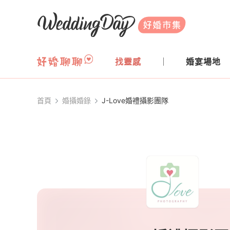
WeddingDay 好婚市集
找靈感
婚宴場地
首頁
婚攝婚錄
J-Love婚禮攝影團隊