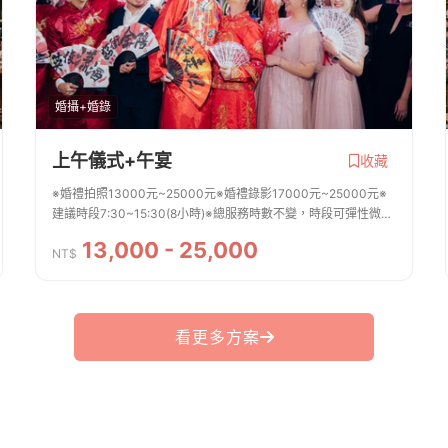
婚攝+婚錄
上午儀式+午宴
收藏
※婚禮拍照13000元~25000元※婚禮錄影17000元~25000元※
建議時段7:30~15:30(8小時)※總服務時數不變，時段可彈性微調
※若同時想詢問平面拍照跟動態錄影，可在詢問單的備註欄告知※
13,000 - 25,000
雙人雙機、SDE快剪價格另計
NT$
看更多方案