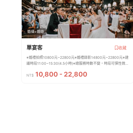
婚攝+婚錄
單宴客
收藏
※婚禮拍照10800元~22800元※婚禮錄影14800元~22800元※建
議時段11:00~15:30(4.5小時)※總服務時數不變，時段可彈性微
調※若同時想詢問平面拍照跟動態錄影，可在詢問單的備註欄告知
10,800 - 22,800
※雙人雙機、SDE快剪價格另計
NT$