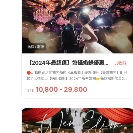
婚攝+婚錄
【2024年最超值】婚攝婚錄優惠專案
收藏
🔴活動開跑活動期間預約可享報價上優惠價格【優惠期間】即日
起至活動結束【適用婚期】2024年所有婚期👉每個檔期限量2組
預約...快手刀私訊🤩【優惠內容】預約婚攝◎熱門檔期9折優惠◎
10,800 - 29,800
非熱門檔期8折優惠◎平日檔期有更多優惠...
NT$