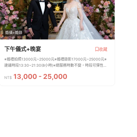
婚攝+婚錄
下午儀式+晚宴
收藏
※婚禮拍照13000元~25000元※婚禮錄影17000元~25000元※
建議時段13:30~21:30(8小時)※總服務時數不變，時段可彈性微
調※若同時想詢問平面拍照跟動態錄影，可在詢問單的備註欄告知
13,000 - 25,000
※雙人雙機、SDE快剪價格另計
NT$