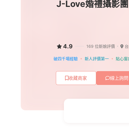
J-Love婚禮攝影
4.9
169 位新娘評價
台
破四千場經驗
新人評價第一
貼心窗
收藏商家
線上詢問