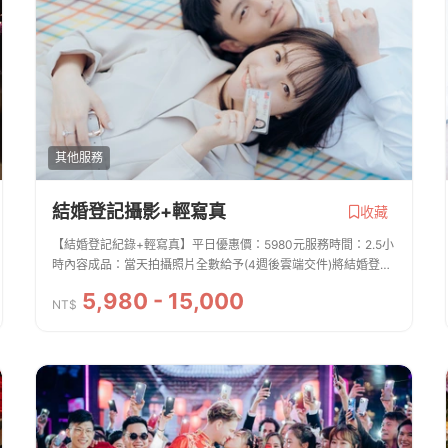
其他服務
結婚登記攝影+輕寫真
收藏
【結婚登記紀錄+輕寫真】平日優惠價：5980元服務時間：2.5小
時內容成品：當天拍攝照片全數給予(4週後雲端交件)將結婚登
記，成為值得紀錄的一件事情~除了紀錄您的結婚登記過程，還可
5,980 - 15,000
以拍攝輕寫真喔！！預約當天服務可...
NT$