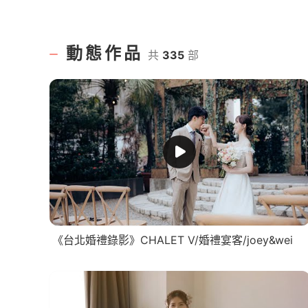
動態作品
共
335
部
《台北婚禮錄影》CHALET V/婚禮宴客/joey&wei