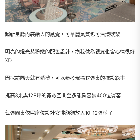
超新星廳內裝給人的感覺，可華麗氣質也可活潑歡樂
明亮的燈光與粉嫩的配色設計，換我做為親友也會心情很好
XD
因採訪隔天就有婚禮，可以參考現場17張桌的擺設範本
挑高3米與128坪的寬敞空間至多能夠容納400位賓客
每張圓桌依照座位設計安排能夠放入10-12張椅子