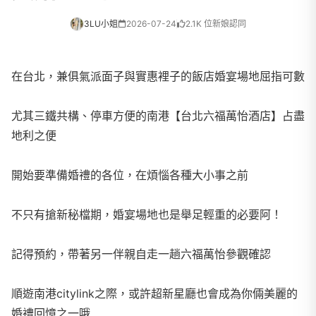
3LU小姐
2026-07-24
2.1K 位新娘認同
在台北，兼俱氣派面子與實惠裡子的飯店婚宴場地屈指可數
尤其三鐵共構、停車方便的南港【台北六福萬怡酒店】占盡
地利之便
開始要準備婚禮的各位，在煩惱各種大小事之前
不只有搶新秘檔期，婚宴場地也是舉足輕重的必要阿！
記得預約，帶著另一伴親自走一趟六福萬怡參觀確認
順遊南港citylink之際，或許超新星廳也會成為你倆美麗的
婚禮回憶之一哦