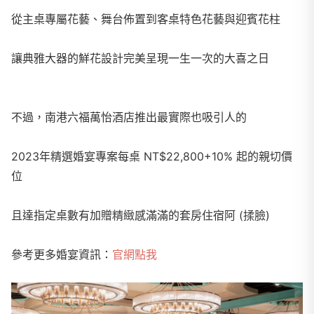
從主桌專屬花藝、舞台佈置到客桌特色花藝與迎賓花柱
讓典雅大器的鮮花設計完美呈現一生一次的大喜之日
不過，南港六福萬怡酒店推出最實際也吸引人的
2023年精選婚宴專案每桌 NT$22,800+10% 起的親切價
位
且達指定桌數有加贈精緻感滿滿的套房住宿阿 (揉臉)
參考更多婚宴資訊：
官網點我