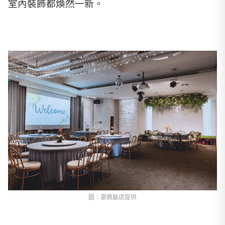
室內裝飾都煥然一新。
圖：豪鼎飯店提供