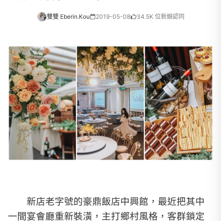
雙雙 Eberin.Kou
2019-05-08
34.5K 位新娘認同
新店老字號的豪鼎飯店中興館，最近把其中
一間宴會廳重新裝潢，主打鄉村風格，客群鎖定