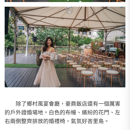
除了鄉村風宴會廳，豪鼎飯店還有一個厲害
的戶外證婚場地。白色的布幔、繽紛的花門、左
右兩側整齊排放的婚禮椅，氣氛好峇里島。