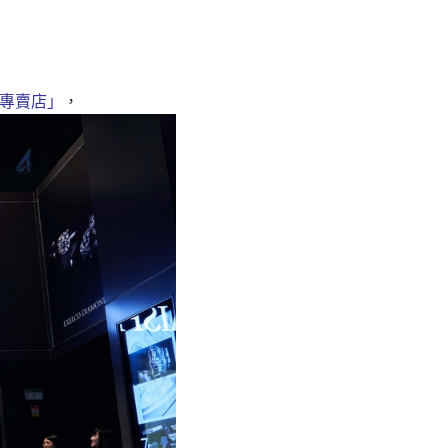
專賣店」
，