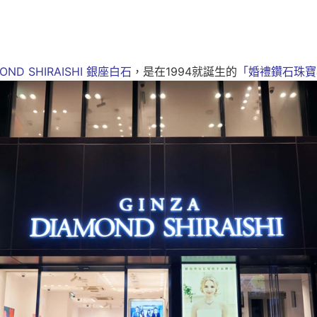
OND SHIRAISHI
銀座白石
，是在
1994
就誕生的
「婚禮鑽石珠寶