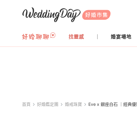
WeddingDay 好婚市集
找靈感
婚宴場地
首頁
好婚鑑定團
婚戒珠寶