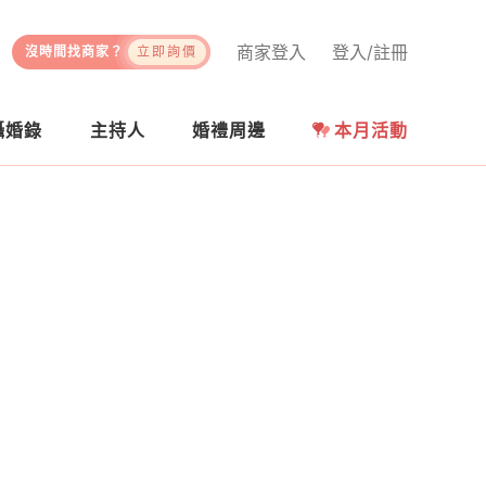
商家登入
登入/註冊
沒時間找商家？
立即詢價
攝婚錄
主持人
婚禮周邊
本月活動