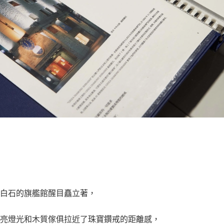
白石的旗艦館醒目矗立著，
亮燈光和木質傢俱拉近了珠寶鑽戒的距離感，