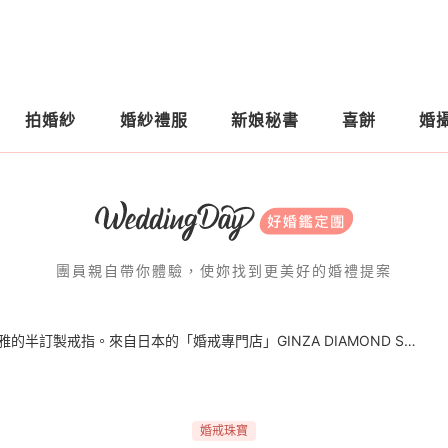
拍婚紗
婚紗禮服
新娘秘書
喜餅
婚
團員親自帶你體驗，使妳找到更美好的婚禮提案
Eve x 銀座白石 ｜經典優雅的半訂製戒指。來自日本的「婚戒專門店」GINZA DIAMOND SHIRAISHI，套住妳一輩子的幸福承諾
婚戒珠寶