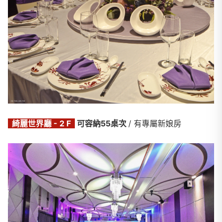
綺麗世界廳 - 2 F
可容納55桌次
/ 有專屬新娘房