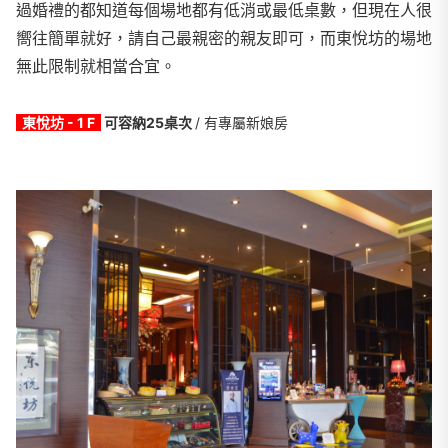
過婚禮的都知道每個場地都有低消或最低桌數，但現在人很
嚮往簡單就好，請自己最親密的親友即可，而東悅坊的場地
無此限制就相當合宜
。
東悅坊 - 1 F
可容納25桌次
/ 有專屬新娘房