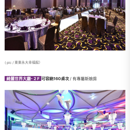
( pic / 東東永大幸福館）
綺麗世界大廳- 2 F
可容納160桌次
/ 有專屬新娘房