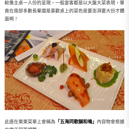
較像主桌一人份的呈現，一般宴客都是以大盤大菜表現，畢
竟在南部多數長輩還是喜歡桌上的菜色是要澎湃要大份才體
面啊！
此道在東東菜單上會稱為
「五海同歌韻和鳴」
內容物會根據