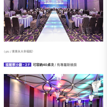
( pic / 東東永大幸福館）
福爾摩沙廳 - 2 F
可容納40桌次
/ 有專屬新娘房