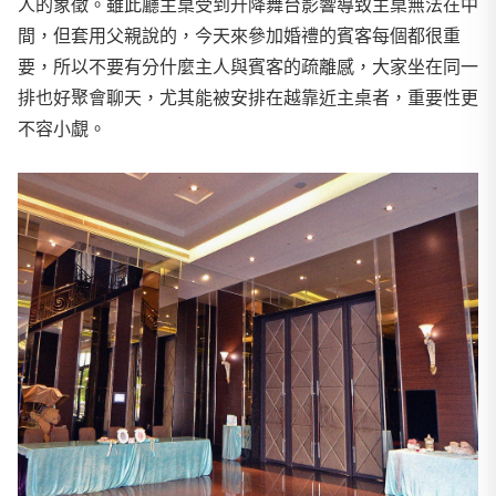
人的象徵。雖此廳主桌受到升降舞台影響導致主桌無法在中
間，但套用父親說的，今天來參加婚禮的賓客每個都很重
要，所以不要有分什麼主人與賓客的疏離感，大家坐在同一
排也好聚會聊天，尤其能被安排在越靠近主桌者，重要性更
不容小覷。