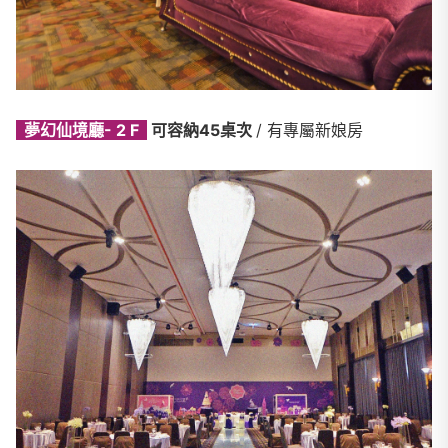
夢幻仙境廳- 2 F
可容納45桌次
/ 有專屬新娘房