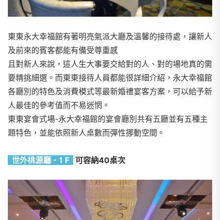
東東永大幸福館有著明亮氣派大廳及溫馨的接待處，讓新人
及前來的賓客都能有備受尊重感
且對新人來說，這人生大事要交給對的人、對的場地真的需
要精挑細選。而東東接待人員都能很詳細介紹，永大幸福館
各廳別的特色及消費模式等最新婚禮宴客方案，可以給予新
人最佳的參考值而不易迷惘。
東東宴會式場-永大幸福館的宴會廳別共有五廳並有五種主
題特色，並能依照新人桌數而彈性挪動空間。
世外桃源廳 - 1 F
可容納40桌次