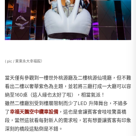
( pic / 東東永大幸福館）
當天僅有參觀到一樓世外桃源廳及二樓桃源仙境廳，但不難
看出二樓以奢華紫色為主題，並若將三廳打成一大廳可以容
納至160桌（這人緣也太好了啦），相當氣派！
雖然二樓廳別受到樓層限制而少了LED 升降舞台，不過多
了
幸福天鵝空中纜車設備
，這也是會讓賓客會哇哇驚喜橋
段，當然這就看每對新人的需求啦，若有想要讓賓客有印象
深刻的橋段這點倒是不錯。