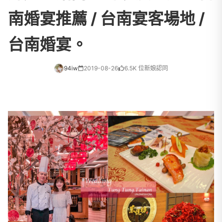
南婚宴推薦 / 台南宴客場地 /
台南婚宴。
94iw
2019-08-26
6.5K 位新娘認同